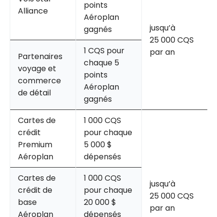
points
Alliance
Aéroplan
jusqu’à
gagnés
25 000 CQS
1 CQS pour
par an
Partenaires
chaque 5
voyage et
points
commerce
Aéroplan
de détail
gagnés
Cartes de
1 000 CQS
crédit
pour chaque
Premium
5 000 $
Aéroplan
dépensés
Cartes de
1 000 CQS
jusqu’à
crédit de
pour chaque
25 000 CQS
base
20 000 $
par an
Aéroplan
dépensés