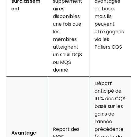
surclassem
supplément
avantages
ent
aires
de base,
disponibles
mais ils
une fois que
peuvent
les
être gagnés
membres
via les
atteignent
Paliers CQS
un seuil DQS
ou MQS
donné
Départ
anticipé de
10 % des CQS
basé sur les
gains de
l’année
Report des
précédente
Avantage
MQS
(à partir de