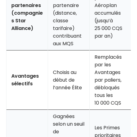
partenaires
partenaire
Aéroplan
(compagnie
(distance,
accumulés
s Star
classe
(jusqu’à
Alliance)
tarifaire)
25 000 CQS
contribuant
par an)
aux MQS
Remplacés
par les
Choisis au
Avantages
Avantages
début de
par paliers,
sélectifs
l’année Élite
débloqués
tous les
10 000 CQS
Gagnées
selon un seuil
Les Primes
de
prioritaires