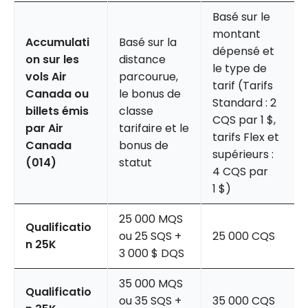
Basé sur le
montant
Accumulati
Basé sur la
dépensé et
on sur les
distance
le type de
vols Air
parcourue,
tarif (Tarifs
Canada
ou
le bonus de
Standard : 2
billets émis
classe
CQS par 1 $,
par Air
tarifaire et le
tarifs Flex et
Canada
bonus de
supérieurs :
(014)
statut
4 CQS par
1 $)
25 000 MQS
Qualificatio
ou 25 SQS +
25 000 CQS
n 25K
3 000 $ DQS
35 000 MQS
Qualificatio
ou 35 SQS +
35 000 CQS