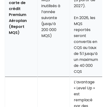
carte de
inutilisés à
2027).
crédit
l’année
Premium
suivante
En 2026, les
Aéroplan
(jusqu’à
MQS
(Report
200 000
reportés
MQS)
MQS)
seront
convertis en
CQS au taux
de 5:1 jusqu’à
un maximum
de 40 000
CQS
L’avantage
« Level Up »
est
remplacé
par des