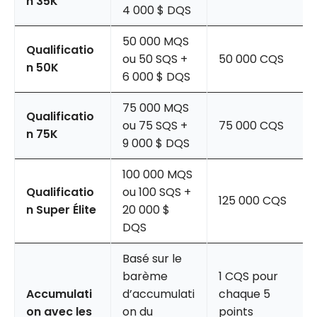
n 35K
4 000 $ DQS
50 000 MQS
Qualificatio
ou 50 SQS +
50 000 CQS
n 50K
6 000 $ DQS
75 000 MQS
Qualificatio
ou 75 SQS +
75 000 CQS
n 75K
9 000 $ DQS
100 000 MQS
Qualificatio
ou 100 SQS +
125 000 CQS
n Super Élite
20 000 $
DQS
Basé sur le
barème
1 CQS pour
Accumulati
d’accumulati
chaque 5
on avec les
on du
points