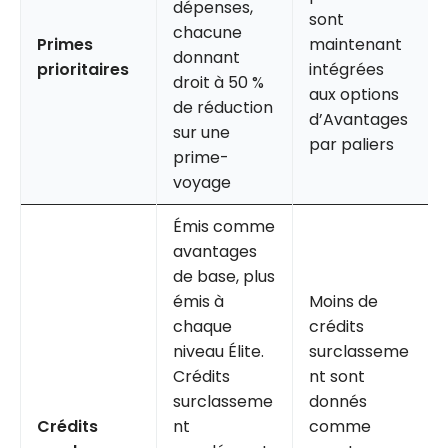
dépenses,
sont
chacune
Primes
maintenant
donnant
prioritaires
intégrées
droit à 50 %
aux options
de réduction
d’Avantages
sur une
par paliers
prime-
voyage
Émis comme
avantages
de base, plus
émis à
Moins de
chaque
crédits
niveau Élite.
surclasseme
Crédits
nt sont
surclasseme
donnés
Crédits
nt
comme