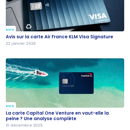
AVIS
Avis sur la carte Air France KLM Visa Signature
Avis sur la carte Air France KLM Visa Signature
22 janvier 2026
AVIS
La carte Capital One Venture en vaut-elle la
La carte Capital One Venture en vaut-elle la
peine ? Une analyse complète
peine ? Une analyse complète
10 décembre 2025