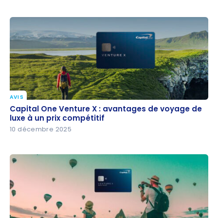
AVIS
Capital One Venture X : avantages de voyage de
Capital One Venture X : avantages de voyage de
luxe à un prix compétitif
luxe à un prix compétitif
10 décembre 2025