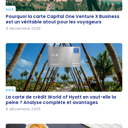
AVIS
Pourquoi la carte Capital One Venture X Business
Pourquoi la carte Capital One Venture X Business
est un véritable atout pour les voyageurs
est un véritable atout pour les voyageurs
9 décembre 2025
AVIS
La carte de crédit World of Hyatt en vaut-elle la
La carte de crédit World of Hyatt en vaut-elle la
peine ? Analyse complète et avantages
peine ? Analyse complète et avantages
8 décembre 2025