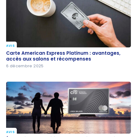
AVIS
Carte American Express Platinum : avantages,
Carte American Express Platinum : avantages,
accès aux salons et récompenses
accès aux salons et récompenses
6 décembre 2025
AVIS