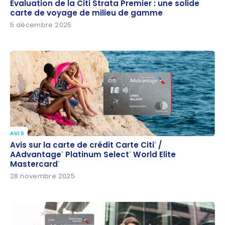
Évaluation de la Citi Strata Premier : une solide
Évaluation de la Citi Strata Premier : une solide
carte de voyage de milieu de gamme
carte de voyage de milieu de gamme
5 décembre 2025
AVIS
Avis sur la carte de crédit Carte Citi
/ AAdvantage
®
®
Avis sur la carte de crédit Carte Citi
/
®
Platinum Select
World Elite Mastercard
AAdvantage
Platinum Select
World Elite
®
®
®
®
Mastercard
®
28 novembre 2025