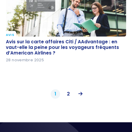
AVIS
Avis sur la carte affaires Citi / AAdvantage : en
Avis sur la carte affaires Citi / AAdvantage : en
vaut-elle la peine pour les voyageurs fréquents
vaut-elle la peine pour les voyageurs fréquents
d’American Airlines ?
d’American Airlines ?
28 novembre 2025
1
2