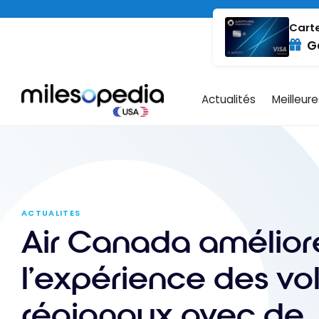
Passer
au
Carte
G
contenu
Actualités
Meilleur
ACTUALITES
Air Canada amélior
l’expérience des vo
régionaux avec de