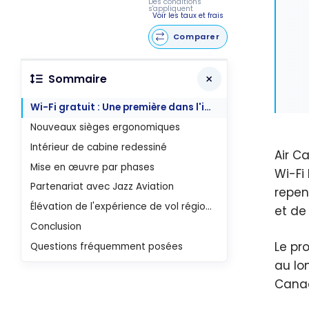
Des conditions
s'appliquent
Voir les taux et frais
Comparer
Sommaire
Wi-Fi gratuit : Une première dans l'industrie pour les appareils Q400
Nouveaux sièges ergonomiques
Intérieur de cabine redessiné
Air C
Mise en œuvre par phases
Wi-Fi
Partenariat avec Jazz Aviation
repen
Élévation de l'expérience de vol régional
et de
Conclusion
Le pr
Questions fréquemment posées
au lo
Canad