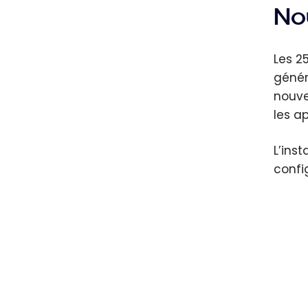
No
Les 2
génér
nouve
les a
L’ins
confi