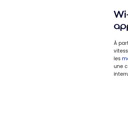
Wi-
ap
À par
vites
les
me
une c
interr