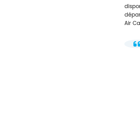
dispo
dépar
Air C