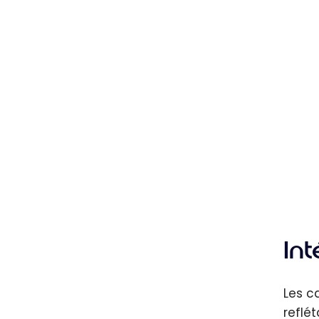
In
Les c
reflé