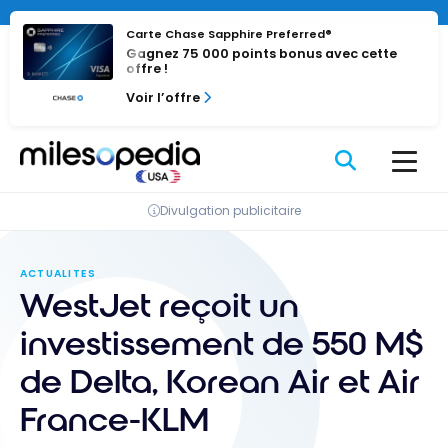
Passer
au
Carte Chase Sapphire Preferred®
Gagnez 75 000 points bonus avec cette
contenu
offre !
Voir l’offre
Divulgation publicitaire
ACTUALITES
WestJet reçoit un
investissement de 550 M$
de Delta, Korean Air et Air
France-KLM