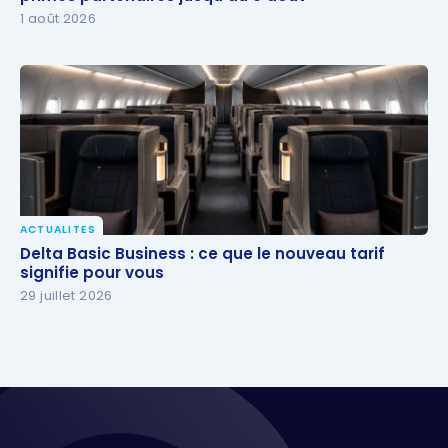
1 août 2026
ACTUALITES
Delta Basic Business : ce que le nouveau tarif signifie
Delta Basic Business : ce que le nouveau tarif
pour vous
signifie pour vous
29 juillet 2026