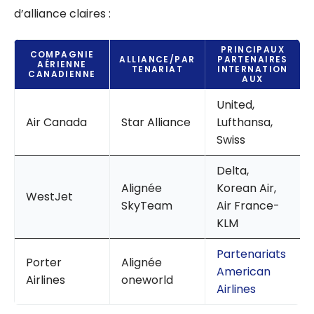
d’alliance claires :
PRINCIPAUX
COMPAGNIE
ALLIANCE/PAR
PARTENAIRES
AÉRIENNE
TENARIAT
INTERNATION
CANADIENNE
AUX
United,
Air Canada
Star Alliance
Lufthansa,
Swiss
Delta,
Alignée
Korean Air,
WestJet
SkyTeam
Air France-
KLM
Partenariats
Porter
Alignée
American
Airlines
oneworld
Airlines