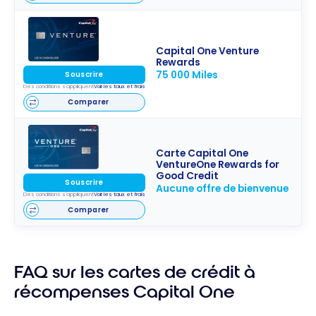
Capital One Venture
Rewards
75 000 Miles
Souscrire
Des conditions s'appliquent
Voir les taux et frais
Comparer
Carte Capital One
VentureOne Rewards for
Good Credit
Souscrire
Aucune offre de bienvenue
Des conditions s'appliquent
Voir les taux et frais
Comparer
FAQ sur les cartes de crédit à
récompenses Capital One