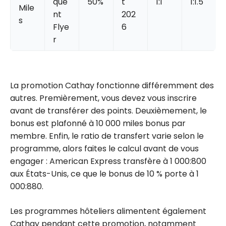
que
50%
t
1:1
1:1.5
Mile
nt
202
s
Flye
6
r
La promotion Cathay fonctionne différemment des
autres. Premièrement, vous devez vous inscrire
avant de transférer des points. Deuxièmement, le
bonus est plafonné à 10 000 miles bonus par
membre. Enfin, le ratio de transfert varie selon le
programme, alors faites le calcul avant de vous
engager : American Express transfère à 1 000:800
aux États-Unis, ce que le bonus de 10 % porte à 1
000:880.
Les programmes hôteliers alimentent également
Cathay pendant cette promotion, notamment