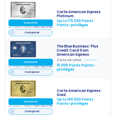
Carte American Express
Platinum
Up to 175 000 Points
Souscrire
Points-privilèges
Des conditions s'appliquent
Voir les taux et frais
Comparer
The Blue Business
Plus
®
Credit Card from
American Express
Carte de visite
Souscrire
15 000 Points Points-
Des conditions s'appliquent
Voir les taux et frais
privilèges
Comparer
Carte American Express
®
Gold
Up to 100 000 Points
Souscrire
Points-privilèges
Des conditions s'appliquent
Voir les taux et frais
Comparer