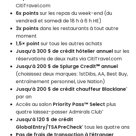
CitiTravel.com
6x points
sur les repas du week-end (du
vendredi et samedi de 18 h à 6 h HE)
3x points
dans les restaurants à tout autre
moment
1,5× point
sur tous les autres achats
Jusqu’à 300 $ de crédit hôtelier annuel
sur les
réservations de deux nuits via CitiTravel.com
Jusqu’à 200 $ de Splurge Credit℠ annuel
(choisissez deux marques : 1stDibs, AA, Best Buy,
entraînement personnel, Live Nation)
Jusqu’à 200 $ de crédit chauffeur Blacklane
®
par an
Accès au salon
Priority Pass™ Select
plus
quatre laissez-passer Admirals Club
®
Jusqu’à 120 $ de crédit
Global Entry/TSA PreCheck
tous les quatre ans
®
Pas de frais de transaction à l’étranger