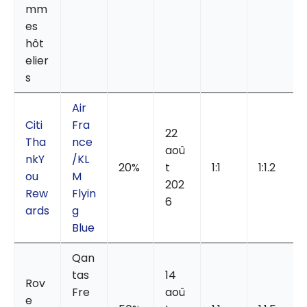
mm
es
hôt
elier
s
Air
Citi
Fra
22
Tha
nce
aoû
nkY
/KL
20%
t
1:1
1:1.2
ou
M
202
Rew
Flyin
6
ards
g
Blue
Qan
tas
14
Rov
Fre
aoû
e