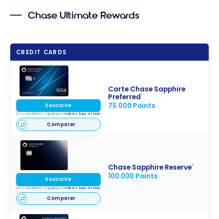
Chase Ultimate Rewards
CREDIT CARDS
Carte Chase Sapphire
Preferred
®
75 000 Points
Souscrire
Des conditions s'appliquent
Voir les taux et frais
Comparer
Chase Sapphire Reserve
®
100 000 Points
Souscrire
Des conditions s'appliquent
Voir les taux et frais
Comparer