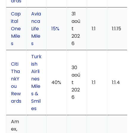
ards
Cap
Avia
31
ital
nca
aoû
One
Life
15%
t
1:1
1:1.15
Mile
Mile
202
s
s
6
Turk
Citi
ish
30
Tha
Airli
aoû
nkY
nes
40%
t
1:1
1:1.4
ou
Mile
202
Rew
s &
6
ards
Smil
es
Am
ex,