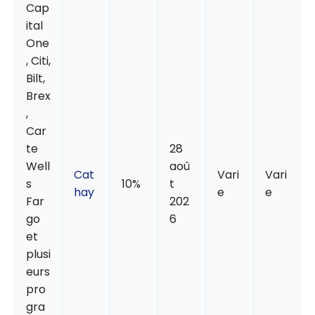
Cap
ital
One
, Citi,
Bilt,
Brex
,
Car
te
28
Well
aoû
Cat
Vari
Vari
s
10%
t
hay
e
e
Far
202
go
6
et
plusi
eurs
pro
gra