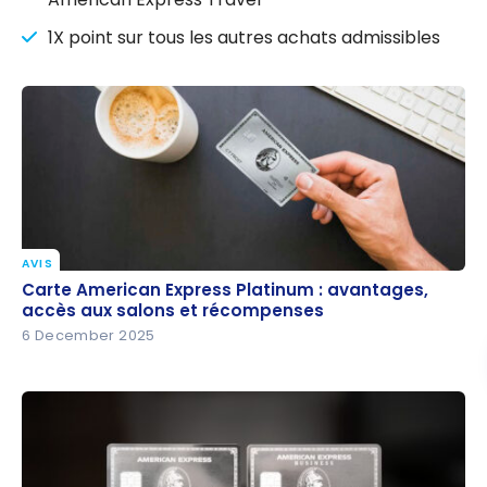
1X point sur tous les autres achats admissibles
AVIS
Carte American Express Platinum : avantages,
Carte American Express Platinum : avantages,
accès aux salons et récompenses
accès aux salons et récompenses
6 December 2025