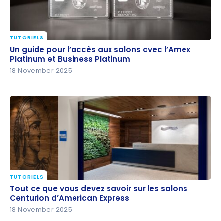
TUTORIELS
Un guide pour l’accès aux salons avec l’Amex
Un guide pour l’accès aux salons avec l’Amex
Platinum et Business Platinum
Platinum et Business Platinum
18 November 2025
TUTORIELS
Tout ce que vous devez savoir sur les salons
Tout ce que vous devez savoir sur les salons
Centurion d’American Express
Centurion d’American Express
18 November 2025