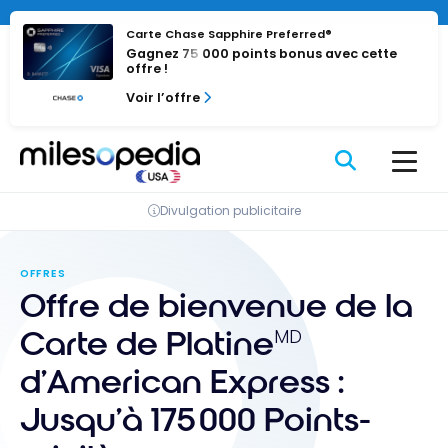
Passer
au
Carte Chase Sapphire Preferred®
Gagnez 75 000 points bonus avec cette
contenu
offre !
Voir l’offre
Divulgation publicitaire
OFFRES
Offre de bienvenue de la
Carte de Platine
MD
d’American Express :
Jusqu’à 175 000 Points-