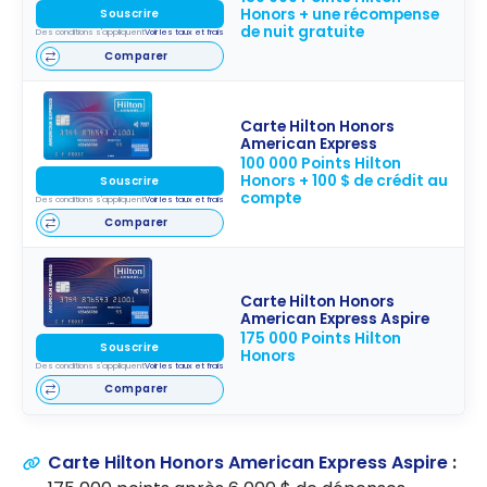
Honors + une récompense
Souscrire
de nuit gratuite
Des conditions s'appliquent
Voir les taux et frais
Comparer
Carte Hilton Honors
American Express
100 000 Points Hilton
Honors + 100 $ de crédit au
Souscrire
compte
Des conditions s'appliquent
Voir les taux et frais
Comparer
Carte Hilton Honors
American Express Aspire
175 000 Points Hilton
Souscrire
Honors
Des conditions s'appliquent
Voir les taux et frais
Comparer
Carte Hilton Honors American Express Aspire
: