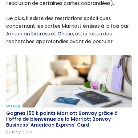
l’exclusion de certaines cartes cobrandées).
De plus, il existe des restrictions spécifiques
concernant les cartes Marriott émises à la fois par
American Express
et
Chase
, alors faites des
recherches approfondies avant de postuler.
OFFRES
Gagnez 150 k points Marriott Bonvoy grâce à l’offre
Gagnez 150 k points Marriott Bonvoy grâce à
de bienvenue de la Marriott Bonvoy Business
l’offre de bienvenue de la Marriott Bonvoy
®
Business
American Express
Card
®
®
American Express
Card
®
27 May 2026