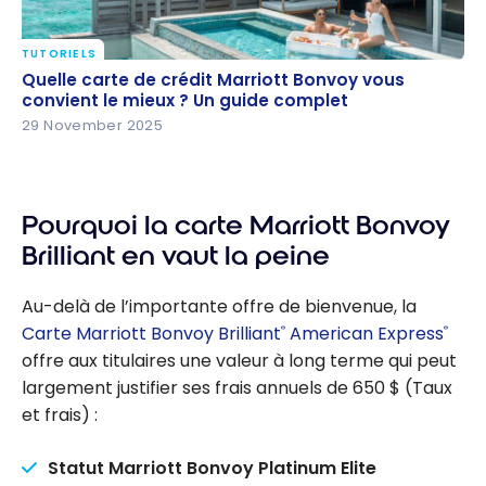
TUTORIELS
Quelle carte de crédit Marriott Bonvoy vous
Quelle carte de crédit Marriott Bonvoy vous
convient le mieux ? Un guide complet
convient le mieux ? Un guide complet
29 November 2025
Pourquoi la carte Marriott Bonvoy
Brilliant en vaut la peine
Au-delà de l’importante offre de bienvenue, la
Carte Marriott Bonvoy Brilliant
American Express
®
®
offre aux titulaires une valeur à long terme qui peut
largement justifier ses frais annuels de 650 $ (Taux
et frais) :
Statut Marriott Bonvoy Platinum Elite