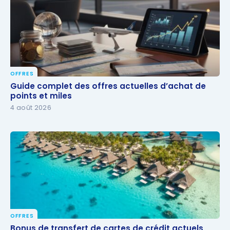
OFFRES
Guide complet des offres actuelles d’achat de
Guide complet des offres actuelles d’achat de
points et miles
points et miles
4 août 2026
OFFRES
Bonus de transfert de cartes de crédit actuels
Bonus de transfert de cartes de crédit actuels