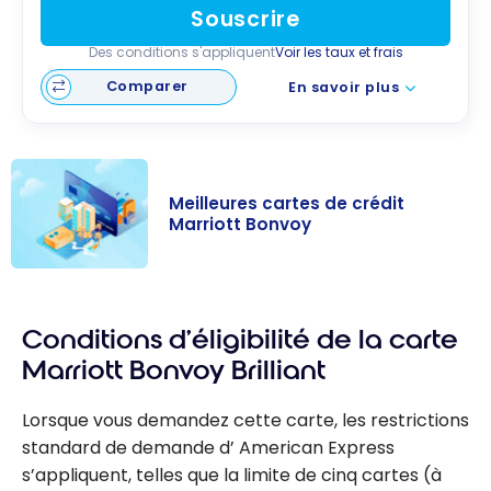
Souscrire
Des conditions s'appliquent
Voir les taux et frais
Comparer
En savoir plus
Meilleures cartes de crédit
Marriott Bonvoy
Meilleures
cartes de
Conditions d’éligibilité de la carte
crédit Marriott
Bonvoy
Marriott Bonvoy Brilliant
Lorsque vous demandez cette carte, les restrictions
standard de demande d’ American Express
s’appliquent, telles que la limite de cinq cartes (à