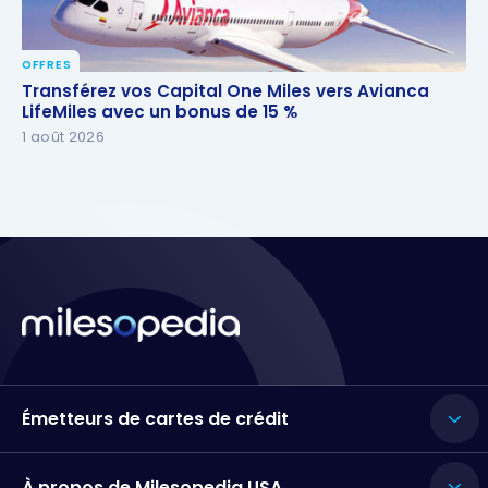
OFFRES
Transférez vos Capital One Miles vers Avianca
Transférez vos Capital One Miles vers Avianca
LifeMiles avec un bonus de 15 %
LifeMiles avec un bonus de 15 %
1 août 2026
Émetteurs de cartes de crédit
À propos de Milesopedia USA