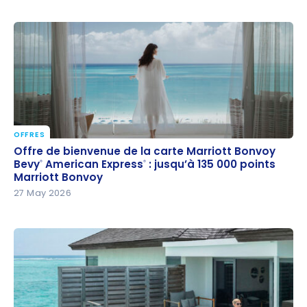
OFFRES
Offre de bienvenue de la carte Marriott Bonvoy
Offre de bienvenue de la carte Marriott Bonvoy
Bevy
American Express
: jusqu’à 135 000 points
Bevy
American Express
: jusqu’à 135 000 points
®
®
®
®
Marriott Bonvoy
Marriott Bonvoy
27 May 2026