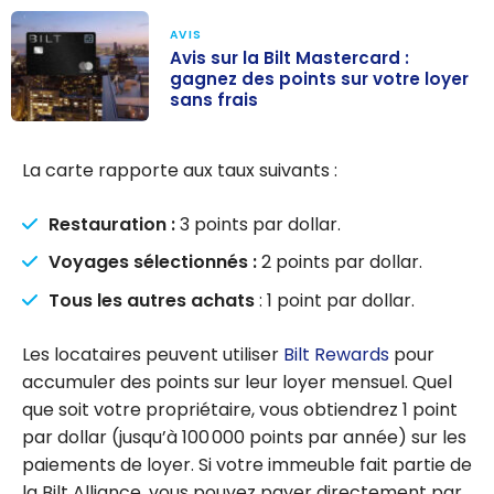
AVIS
Avis sur la Bilt Mastercard :
gagnez des points sur votre loyer
sans frais
Avis sur la Bilt
Mastercard :
La carte rapporte aux taux suivants :
gagnez des
points sur votre
Restauration :
3 points par dollar.
loyer sans frais
Voyages sélectionnés :
2 points par dollar.
Tous les autres
achats
: 1 point par dollar.
Les locataires peuvent utiliser
Bilt Rewards
pour
accumuler des points sur leur loyer mensuel. Quel
que soit votre propriétaire, vous obtiendrez 1 point
par dollar (jusqu’à 100 000 points par année) sur les
paiements de loyer. Si votre immeuble fait partie de
la Bilt Alliance, vous pouvez payer directement par