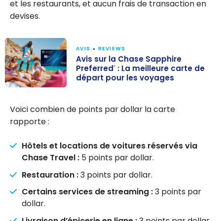
et les restaurants, et aucun frais de transaction en
devises.
AVIS
REVIEWS
Avis sur la Chase Sapphire
Preferred
: La meilleure carte de
®
départ pour les voyages
Avis sur la
Chase Sapphire
Voici combien de points par dollar la carte
Preferred
: La
®
rapporte :
meilleure carte
de départ pour
Hôtels et locations de voitures réservés via
les voyages
Chase Travel :
5 points par dollar.
Restauration :
3 points par dollar.
Certains services de streaming :
3 points par
dollar.
Livraison d’épicerie en ligne :
3 points par dollar.