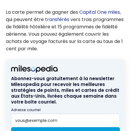
Capital One
Venture X :
La carte permet de gagner des
Capital One miles
,
avantages de
qui peuvent être
transférés
vers trois programmes
voyage de luxe
de fidélité hôtelière et 15 programmes de fidélité
à un prix
aérienne. Vous pouvez également couvrir les
compétitif
achats de voyage facturés sur la carte au taux de 1
cent par mile.
Abonnez-vous gratuitement à la newsletter
Milesopedia pour recevoir les meilleures
stratégies de points, miles et cartes de crédit
aux États-Unis, livrées chaque semaine dans
votre boîte courriel.
Adresse courriel