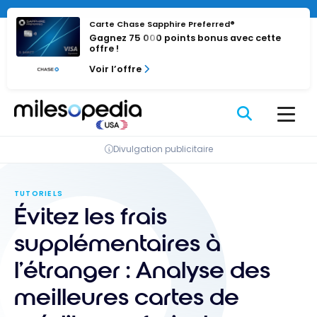
Passer
au
Carte Chase Sapphire Preferred®
Gagnez 75 000 points bonus avec cette
contenu
offre !
Voir l’offre
Divulgation publicitaire
TUTORIELS
Évitez les frais
supplémentaires à
l’étranger : Analyse des
meilleures cartes de