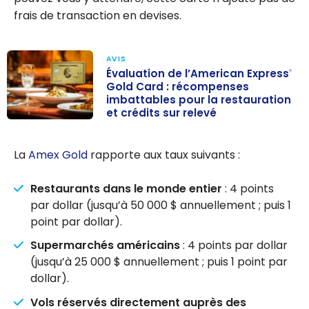
frais de transaction en devises.
AVIS
Évaluation de l’American Express
®
Gold Card : récompenses
imbattables pour la restauration
et crédits sur relevé
Évaluation de
l’American
La
Amex Gold
rapporte aux taux suivants :
Express
Gold
®
Card :
Restaurants dans le monde entier
: 4 points
récompenses
par dollar (jusqu’à 50 000 $ annuellement ; puis 1
imbattables
point par dollar).
pour la
Supermarchés américains
: 4 points par dollar
restauration et
(jusqu’à 25 000 $ annuellement ; puis 1 point par
crédits sur
dollar).
relevé
Vols réservés directement auprès des