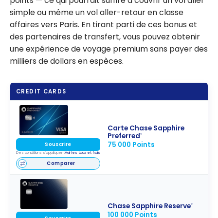
points — ce qui pourrait suffire à couvrir un vol aller
simple ou même un vol aller-retour en classe
affaires vers Paris. En tirant parti de ces bonus et
des partenaires de transfert, vous pouvez obtenir
une expérience de voyage premium sans payer des
milliers de dollars en espèces.
CREDIT CARDS
Carte Chase Sapphire
Preferred
®
75 000 Points
Souscrire
Des conditions s'appliquent
Voir les taux et frais
Comparer
Chase Sapphire Reserve
®
100 000 Points