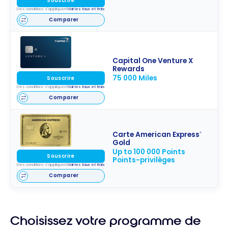
Souscrire
Des conditions s'appliquent
Voir les taux et frais
Comparer
Capital One Venture X
Rewards
75 000 Miles
Souscrire
Des conditions s'appliquent
Voir les taux et frais
Comparer
Carte American Express
®
Gold
Up to 100 000 Points
Souscrire
Points-privilèges
Des conditions s'appliquent
Voir les taux et frais
Comparer
Choisissez votre programme de