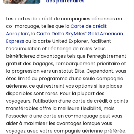
des partenaires
Guide complet
des points
Les cartes de crédit de compagnies aériennes en
transférables :
co-marquage, telles que la
Carte de crédit
pourquoi ils
Aeroplan
, la
Carte Delta SkyMiles
Gold American
®
®
sont essentiels
Express
ou la carte United Explorer, facilitent
+ répertoire
l’accumulation et l’échange de miles. Vous
complet des
bénéficierez d’avantages tels que l’enregistrement
partenaires
gratuit des bagages, l’embarquement prioritaire et
la progression vers un statut Élite. Cependant, vous
êtes limité au programme d’une seule compagnie
aérienne, ce qui restreint vos options si les places
disponibles sont rares. Pour la plupart des
voyageurs, l’utilisation d’une carte de crédit à points
transférables offre la meilleure flexibilité, mais
l’associer à une carte en co-marquage peut vous
aider à maximiser les avantages lorsque vous
voyagez avec votre compagnie aérienne préférée.