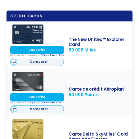
CREDIT CARDS
The New United℠ Explorer
Card
60 000 Miles
Souscrire
Des conditions s'appliquent
Voir les taux et frais
Comparer
Carte de crédit Aéroplan
®
60 000 Points
Souscrire
Des conditions s'appliquent
Voir les taux et frais
Comparer
Carte Delta SkyMiles
Gold
®