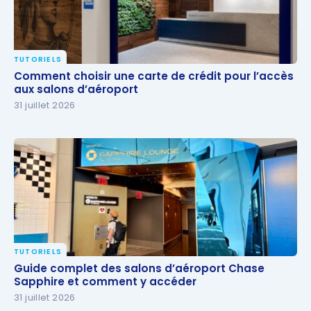
TUTORIELS
Comment choisir une carte de crédit pour l’accès
Comment choisir une carte de crédit pour l’accès
aux salons d’aéroport
aux salons d’aéroport
31 juillet 2026
TUTORIELS
Guide complet des salons d’aéroport Chase
Guide complet des salons d’aéroport Chase
Sapphire et comment y accéder
Sapphire et comment y accéder
31 juillet 2026