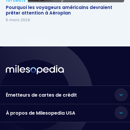
TUTORIELS
Pourquoi les voyageurs américains devraient prêter
Pourquoi les voyageurs américains devraient
attention à Aéroplan
prêter attention à Aéroplan
5 mars 2026
Émetteurs de cartes de crédit
À propos de Milesopedia USA