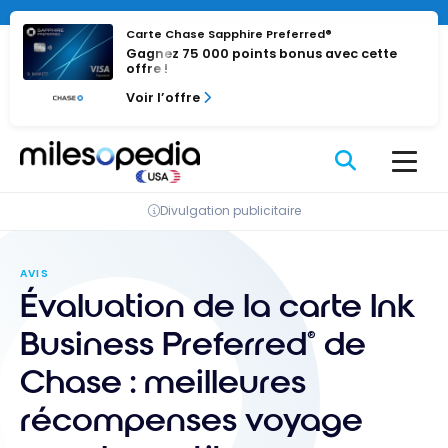
Passer
au
Carte Chase Sapphire Preferred®
Gagnez 75 000 points bonus avec cette
contenu
offre !
Voir l’offre
Divulgation publicitaire
AVIS
Évaluation de la carte Ink
Business Preferred
de
®
Chase : meilleures
récompenses voyage