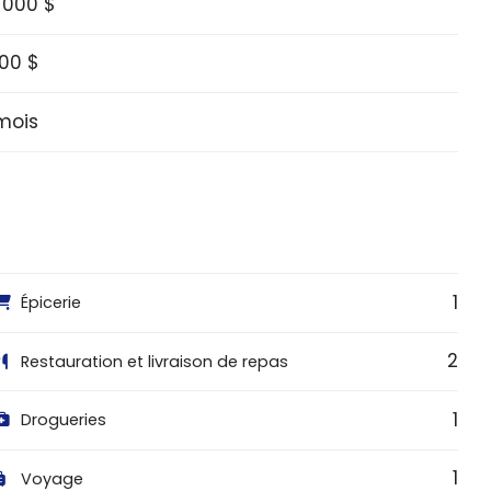
 000 $
000 $
mois
1
Épicerie
2
Restauration et livraison de repas
1
Drogueries
1
Voyage