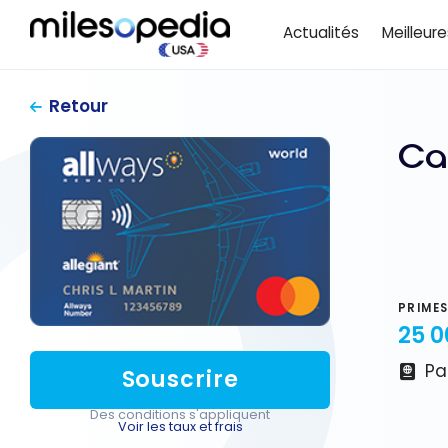
Passer
Actualités
Meilleur
au
contenu
Retour
Ca
PRIMES
25 0
Pa
Souscrire
Des conditions s'appliquent
Voir les taux et frais