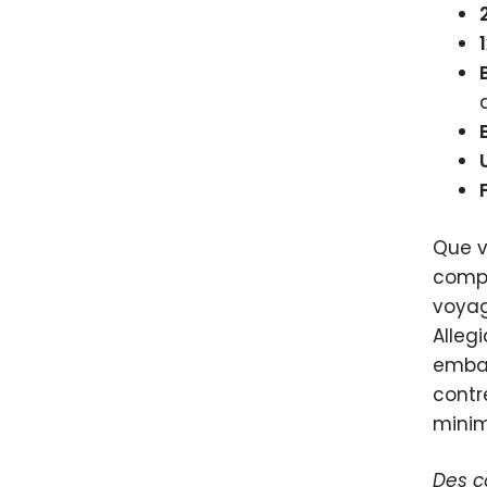
Que v
compa
voyag
Alleg
embar
contr
minim
Des c