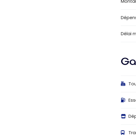
Montan
Dépens
Délai 
Ga
Tou
Es
Dé
Tra