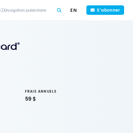
EN
S'abonner
Divulgation publicitaire
card
®
FRAIS ANNUELS
59 $