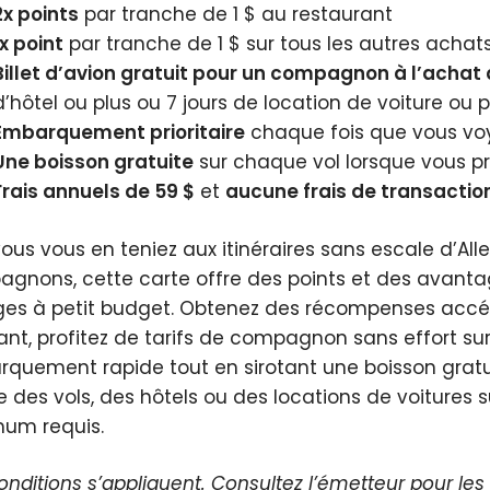
2x points
par tranche de 1 $ au restaurant
1x point
par tranche de 1 $ sur tous les autres achat
Billet d’avion gratuit pour un compagnon à l’achat d
d’hôtel ou plus ou 7 jours de location de voiture ou p
Embarquement prioritaire
chaque fois que vous vo
Une boisson gratuite
sur chaque vol lorsque vous pr
Frais annuels de 59 $
et
aucune frais de transaction
ous vous en teniez aux itinéraires sans escale d’Al
gnons, cette carte offre des points et des avanta
es à petit budget. Obtenez des récompenses accé
iant, profitez de tarifs de compagnon sans effort sur 
quement rapide tout en sirotant une boisson grat
e des vols, des hôtels ou des locations de voitures s
um requis.
onditions s’appliquent. Consultez l’émetteur pour les