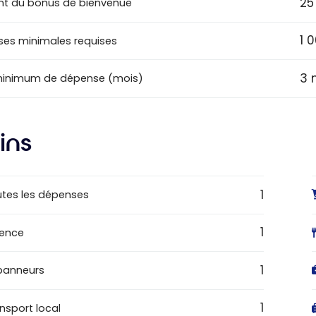
25
t du bonus de bienvenue
1 
es minimales requises
3 
minimum de dépense (mois)
ins
1
tes les dépenses
1
sence
1
panneurs
1
nsport local