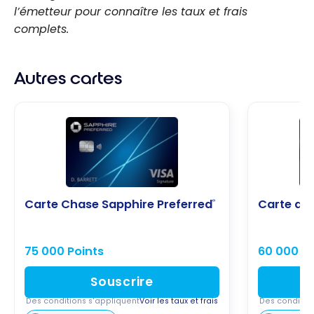
l’émetteur pour connaître les taux et frais
complets.
Autres cartes
Carte Chase Sapphire Preferred
Carte de 
®
75 000 Points
60 000 Po
Souscrire
Des conditions s'appliquent
Voir les taux et frais
Des conditio