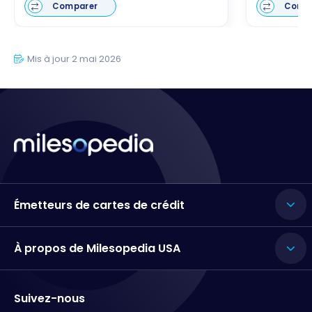
Comparer
Comp
Mis à jour 2 mai 2026
Émetteurs de cartes de crédit
À propos de Milesopedia USA
Suivez-nous