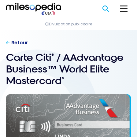
Passer
au
contenu
Divulgation publicitaire
Retour
Carte Citi
/ AAdvantage
®
Business™ World Elite
Mastercard
®