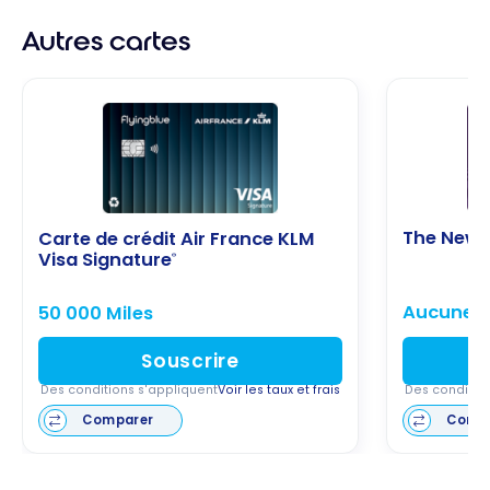
Autres cartes
The New 
Carte de crédit Air France KLM
Visa Signature
®
Aucune o
50 000 Miles
Souscrire
Des conditions s'appliquent
Voir les taux et frais
Des conditio
Comparer
Comp