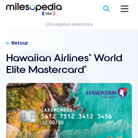
Passer
au
contenu
Divulgation publicitaire
Retour
Hawaiian Airlines
World
®
Elite Mastercard
®