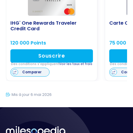
IHG
One Rewards Traveler
Carte Ch
®
Credit Card
120 000 Points
75 000 Po
Souscrire
Des conditions s'appliquent
Voir les taux et frais
Des conditio
Comparer
Comp
Mis à jour 6 mai 2026