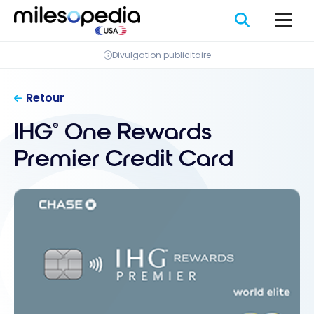
Passer
au
contenu
Divulgation publicitaire
Retour
IHG
One Rewards
®
Premier Credit Card