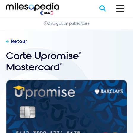
Passer
au
contenu
Divulgation publicitaire
Retour
Carte Upromise
®
Mastercard
®