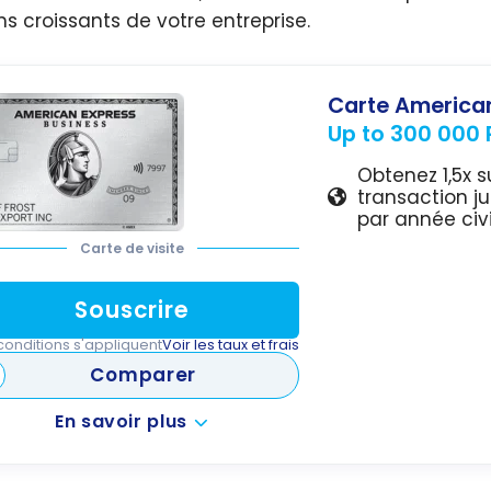
ns croissants de votre entreprise.
Carte American
Up to 300 000 P
Obtenez 1,5x s
transaction ju
par année civi
Carte de visite
Souscrire
conditions s'appliquent
Voir les taux et frais
Comparer
En savoir plus