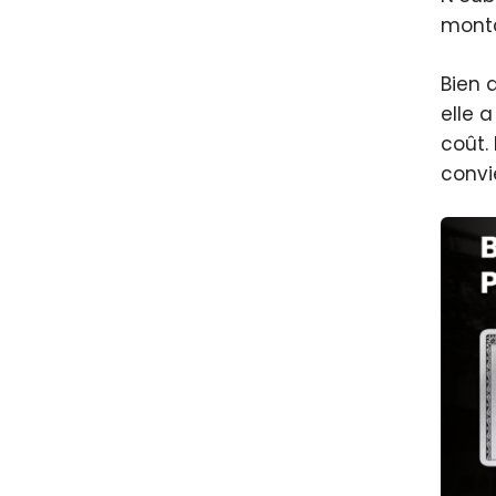
monta
Bien 
elle 
coût.
convi