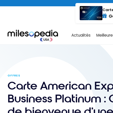
Passer
au
Carte
G
contenu
Actualités
Meilleur
OFFRES
Carte American Exp
Business Platinum : 
de bienvenue d’une