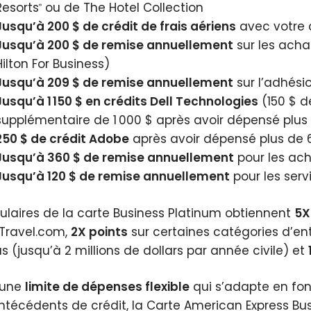
Resorts
ou de The Hotel Collection
®
Jusqu’à 200 $ de crédit de frais aériens
avec votre 
Jusqu’à 200 $ de remise annuellement
sur les acha
Hilton For Business)
Jusqu’à 209 $ de remise annuellement
sur l’adhési
Jusqu’à 1 150 $ en crédits Dell Technologies
(150 $ d
supplémentaire de 1 000 $ après avoir dépensé plus 
250 $ de crédit Adobe
après avoir dépensé plus de 6
Jusqu’à 360 $ de remise annuellement
pour les ac
Jusqu’à 120 $ de remise annuellement
pour les serv
itulaires de la carte Business Platinum obtiennent
5X
Travel.com,
2X points
sur certaines catégories d’ent
us (jusqu’à 2 millions de dollars par année civile) et
 une
limite de dépenses flexible
qui s’adapte en fon
ntécédents de crédit, la Carte American Express Bu