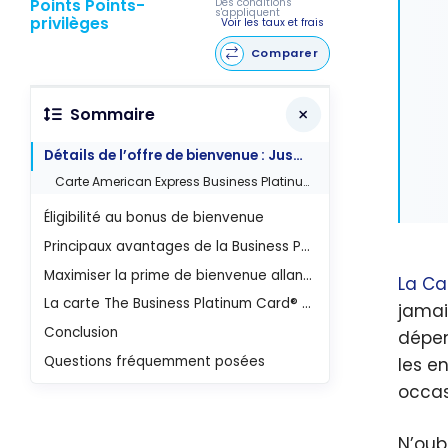
Points Points-
Des conditions
s'appliquent
privilèges
Voir les taux et frais
Comparer
Sommaire
Détails de l’offre de bienvenue : Jusqu’à 300 000 Points-privilèges
Carte American Express Business Platinum
Éligibilité au bonus de bienvenue
Principaux avantages de la Business Platinum Card actualisée
Maximiser la prime de bienvenue allant jusqu’à 300 000 points
La Ca
La carte The Business Platinum Card® from American Express vaut-elle les frais annuels de 895 $ ?
jamai
Conclusion
dépen
Questions fréquemment posées
les e
occas
N’oub