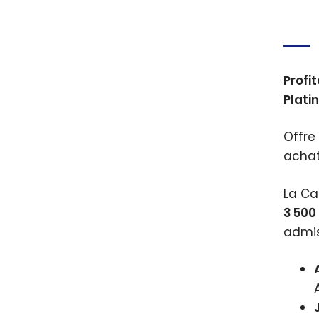
Profi
Plati
Offre
achat
La Ca
3 500
admis