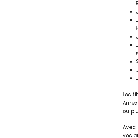
Les t
Amex
ou pl
Avec
vos a