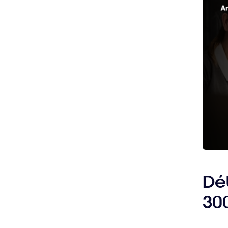
Dét
300