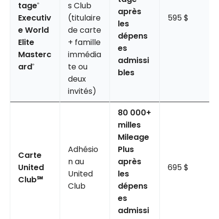
tage
s Club
®
après
Executiv
(titulaire
595 $
les
e World
de carte
dépens
Elite
+ famille
es
Masterc
immédia
admissi
ard
te ou
®
bles
deux
invités)
80 000+
milles
Mileage
Adhésio
Plus
Carte
n au
après
United
695 $
United
les
Club℠
Club
dépens
es
admissi