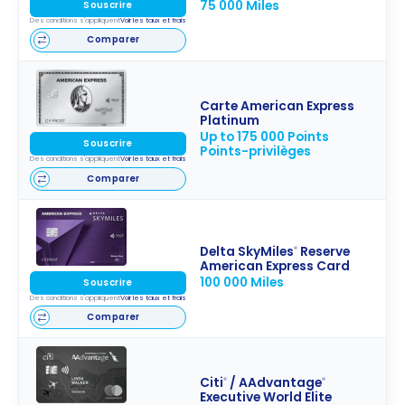
75 000 Miles
Souscrire
Des conditions s'appliquent
Voir les taux et frais
Comparer
Carte American Express
Platinum
Up to 175 000 Points
Souscrire
Points-privilèges
Des conditions s'appliquent
Voir les taux et frais
Comparer
Delta SkyMiles
Reserve
®
American Express Card
100 000 Miles
Souscrire
Des conditions s'appliquent
Voir les taux et frais
Comparer
Citi
/ AAdvantage
®
®
Executive World Elite