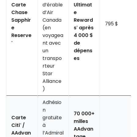
Carte
d’érable
Ultimat
Chase
d’Air
e
Sapphir
Canada
Reward
795 $
e
(en
s
après
®
Reserve
voyagea
4 000 $
nt avec
de
®
un
dépens
transpo
es
rteur
Star
Alliance
)
Adhésio
n
70 000+
Carte
gratuite
milles
Citi
/
à
®
AAdvan
AAdvan
l’Admiral
tage