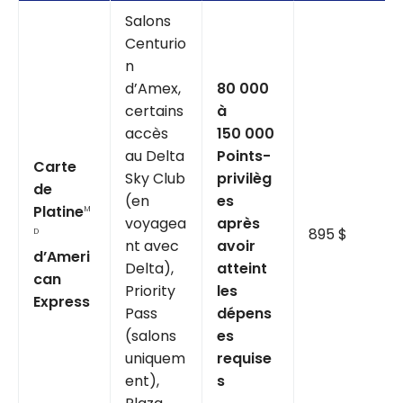
Salons
Centurio
n
d’Amex,
80 000
certains
à
accès
150 000
au Delta
Points-
Carte
Sky Club
privilèg
de
(en
es
Platine
M
voyagea
après
895 $
D
nt avec
avoir
d’Ameri
Delta),
atteint
can
Priority
les
Express
Pass
dépens
(salons
es
uniquem
requise
ent),
s