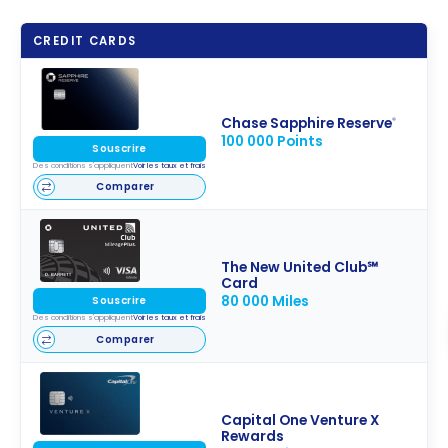
CREDIT CARDS
Chase Sapphire Reserve
®
100 000 Points
Souscrire
Des conditions s'appliquent
Voir les taux et frais
Comparer
The New United Club℠
Card
80 000 Miles
Souscrire
Des conditions s'appliquent
Voir les taux et frais
Comparer
Capital One Venture X
Rewards