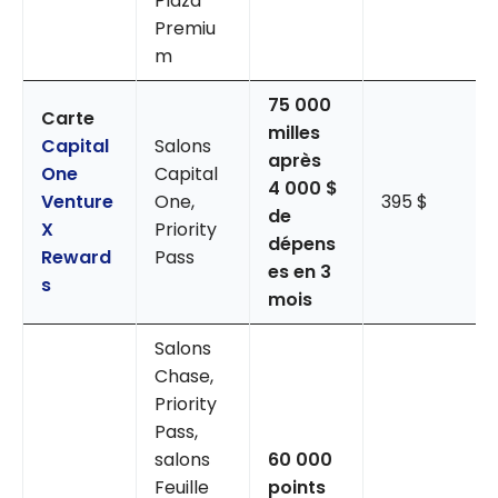
Plaza
Premiu
m
75 000
Carte
milles
Capital
Salons
après
One
Capital
4 000 $
Venture
One,
395 $
de
X
Priority
dépens
Reward
Pass
es en 3
s
mois
Salons
Chase,
Priority
Pass,
salons
60 000
Feuille
points