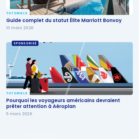
TUTORIELS
Guide complet du statut Élite Marriott Bonvoy
Guide complet du statut Élite Marriott Bonvoy
10 mars 2026
SPONSORISÉ
TUTORIELS
Pourquoi les voyageurs américains devraient prêter
Pourquoi les voyageurs américains devraient
attention à Aéroplan
prêter attention à Aéroplan
5 mars 2026