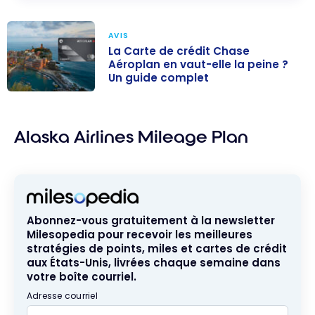
AVIS
La Carte de crédit Chase
Aéroplan en vaut-elle la peine ?
Un guide complet
La Carte de
crédit Chase
Alaska Airlines Mileage Plan
Aéroplan en
vaut-elle la
peine ? Un
guide complet
Abonnez-vous gratuitement à la newsletter
Milesopedia pour recevoir les meilleures
stratégies de points, miles et cartes de crédit
aux États-Unis, livrées chaque semaine dans
votre boîte courriel.
Adresse courriel