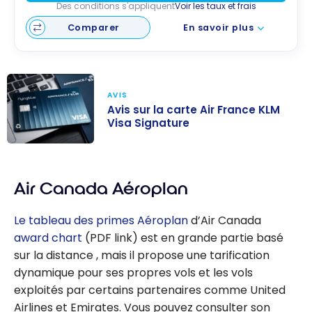
Des conditions s'appliquent
Voir les taux et frais
Comparer
En savoir plus
AVIS
Avis sur la carte Air France KLM
Visa Signature
Avis sur la carte
Air France KLM
Air Canada Aéroplan
Visa Signature
Le tableau des primes
Aéroplan
d’Air Canada
award chart
(PDF link)
est en grande partie basé
sur la distance
, mais il propose une tarification
dynamique pour ses propres vols et les vols
exploités par certains partenaires comme United
Airlines et Emirates. Vous pouvez consulter son