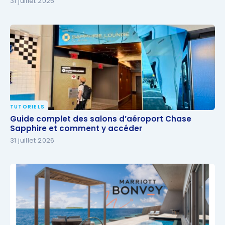
31 juillet 2026
TUTORIELS
Guide complet des salons d’aéroport Chase
Guide complet des salons d’aéroport Chase
Sapphire et comment y accéder
Sapphire et comment y accéder
31 juillet 2026