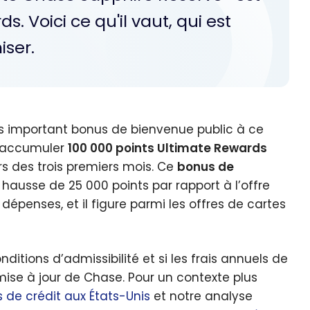
. Voici ce qu'il vaut, qui est
ser.
us important bonus de bienvenue public à ce
s accumuler
100 000 points Ultimate Rewards
s des trois premiers mois. Ce
bonus de
hausse de 25 000 points par rapport à l’offre
penses, et il figure parmi les offres de cartes
nditions d’admissibilité et si les frais annuels de
 mise à jour de Chase. Pour un contexte plus
s de crédit aux États-Unis
et notre analyse