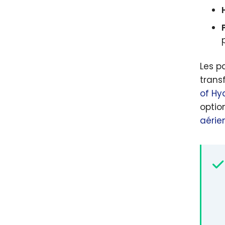
Les p
trans
of Hy
optio
aérien