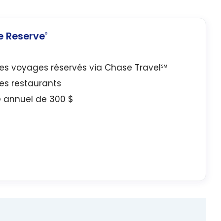
e Reserve
®
 les voyages réservés via Chase Travel℠
les restaurants
 annuel de 300 $