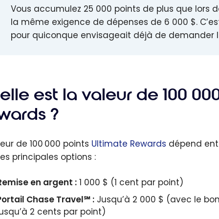
Vous accumulez 25 000 points de plus que lors de
la même exigence de dépenses de 6 000 $. C’es
pour quiconque envisageait déjà de demander l
lle est la valeur de 100 00
wards ?
leur de 100 000 points
Ultimate Rewards
dépend entiè
les principales options :
Remise en argent :
1 000 $ (1 cent par point)
Portail Chase Travel℠ :
Jusqu’à 2 000 $ (avec le bonu
jusqu’à 2 cents par point)