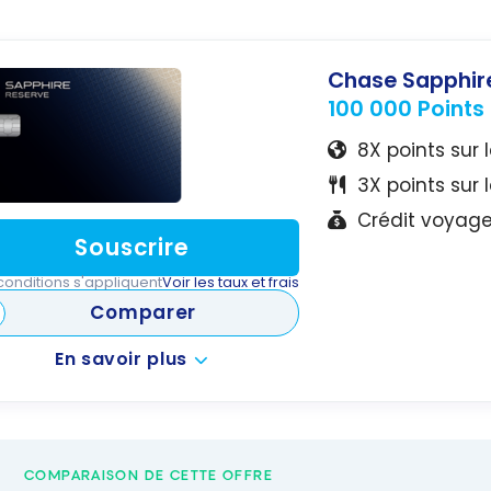
Chase Sapphir
100 000 Points
8X points sur
3X points sur 
Crédit voyage
Souscrire
conditions s'appliquent
Voir les taux et frais
Comparer
En savoir plus
COMPARAISON DE CETTE OFFRE