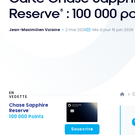
Reserve
: 100 000 po
®
Jean-Maximilien Voisine
2 mai 2026
Mis à jour 15 juin 2026
EN
O
VEDETTE
Chase Sapphire
Reserve
®
100 000 Points
Souscrire