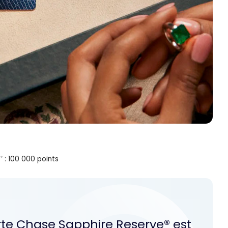
e
: 100 000 points
®
te Chase Sapphire Reserve® est