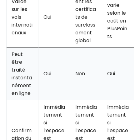
Valide
ent les
varie
sur les
certifica
selon le
vols
Oui
ts de
coût en
internati
surclass
PlusPoin
onaux
ement
ts
global
Peut
être
traité
Oui
Non
Oui
instanta
nément
en ligne
Immédia
Immédia
Immédia
tement
tement
tement
si
si
si
Confirm
l’espace
l’espace
l’espace
ation du
est
est
est