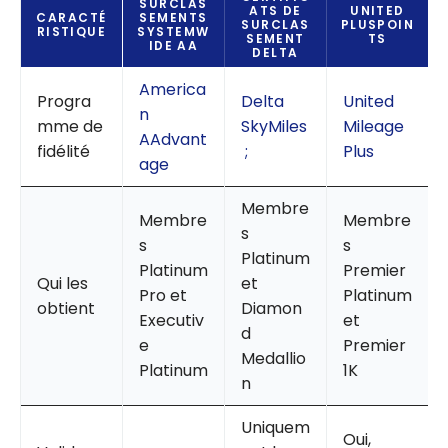
SURCLAS
ATS DE
UNITED
CARACTÉ
SEMENTS
SURCLAS
PLUSPOIN
RISTIQUE
SYSTEMW
SEMENT
TS
IDE AA
DELTA
America
Progra
Delta
United
n
mme de
SkyMiles
Mileage
AAdvant
fidélité
;
Plus
age
Membre
Membre
Membre
s
s
s
Platinum
Platinum
Premier
Qui les
et
Pro et
Platinum
obtient
Diamon
Executiv
et
d
e
Premier
Medallio
Platinum
1K
n
Uniquem
Oui,