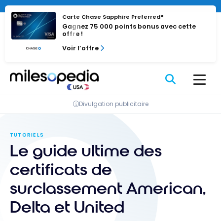
Passer
au
Carte Chase Sapphire Preferred®
Gagnez 75 000 points bonus avec cette
contenu
offre !
Voir l’offre
Divulgation publicitaire
TUTORIELS
Le guide ultime des
certificats de
surclassement American,
Delta et United