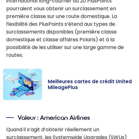
international long-courrier ou 20 PlusPoints
pourraient vous obtenir un surclassement en
première classe sur une route domestique. La
flexibilité des PlusPoints s’étend aux types de
surclassements disponibles (première classe
domestique et classe affaires Polaris) et à la
possibilité de les utiliser sur une large gamme de
routes.
Meilleures cartes de crédit United
MileagePlus
Meilleures
cartes de
Valeur : American Airlines
crédit United
MileagePlus
Quand il s’agit d’obtenir réellement un
surclassement, les Systemwide Upgrades (SWUs)